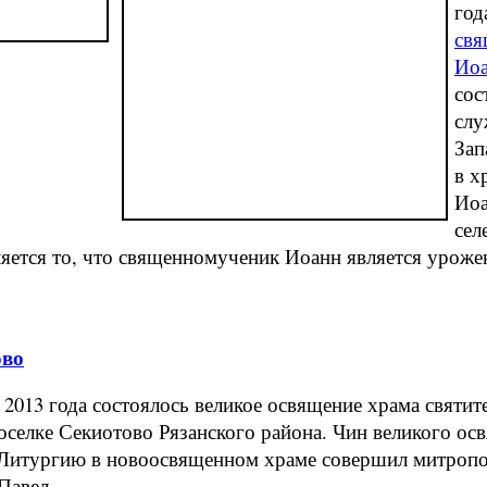
год
свя
Иоа
сос
слу
Зап
в х
Иоа
сел
ляется то, что священномученик Иоанн является уроже
ово
13 года состоялось великое освящение храма святит
оселке Секиотово Рязанского района. Чин великого ос
Литургию в новоосвященном храме совершил митропо
Павел.