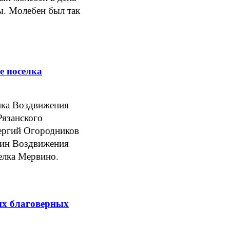
ы. Молебен был так
е поселка
ика Воздвижения
Рязанского
ергий Огородников
чин Воздвижения
селка Мервино.
ых благоверных