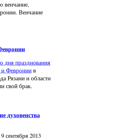
о венчание,
вронии. Венчание
 Февронии
о дня празднования
а и Февронии
в
а Рязани и области
ли свой брак.
ие духовенства
 сентября 2013