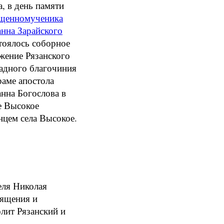
а, в день памяти
щенномученика
нна Зарайского
тоялось соборное
жение Рязанского
адного благочиния
раме апостола
нна Богослова в
е Высокое
нцем села Высокое.
еля Николая
вящения и
лит Рязанский и