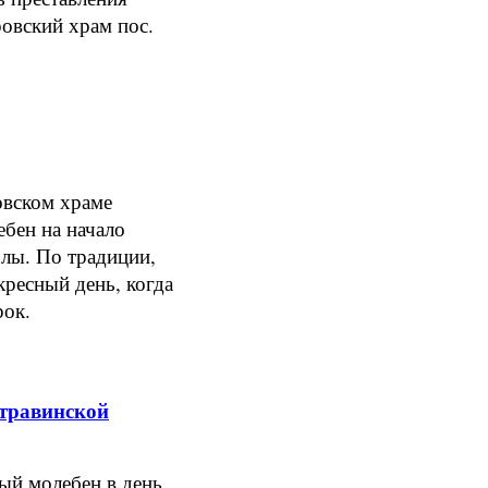
ровский храм пос.
вском храме
ебен на начало
олы. По традиции,
кресный день, когда
рок.
травинской
ый молебен в день