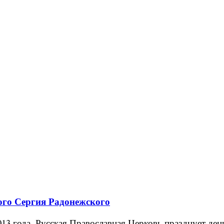
ого Сергия Радонежского
 года, Русская Православная Церковь празднует день